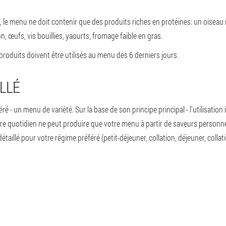
), le menu ne doit contenir que des produits riches en protéines: un oiseau 
n, œufs, vis bouillies, yaourts, fromage faible en gras.
s produits doivent être utilisés au menu des 6 derniers jours.
LLÉ
ré - un menu de variété. Sur la base de son principe principal - l'utilisatio
ire quotidien ne peut produire que votre menu à partir de saveurs personne
aillé pour votre régime préféré (petit-déjeuner, collation, déjeuner, collati