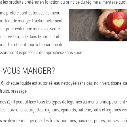
t les produits préférés en fonction du principe du régime alimentaire quot
gime préféré sont autorisés au menu
important de manger fractionnellement
jour pour éviter une mauvaise santé.
conserve le liquide dans le corps doit
possible et contribue à l'apparition de
ssons sont exposées à des «proches» sans sucre.
Z-VOUS MANGER?
.6), chaque liquide est autorisé: eau nettoyée sans gaz, noir, vert, tisane, ca
ruits, brassage.
es (2), il peut utiliser tous les types de légumes au menu, principalemen
s, poivrons, courgettes, oignons, épinards, batterie, radis et légumes ver
ous ne devriez manger que des fruits: pommes, bananes, poires, prunes, abric