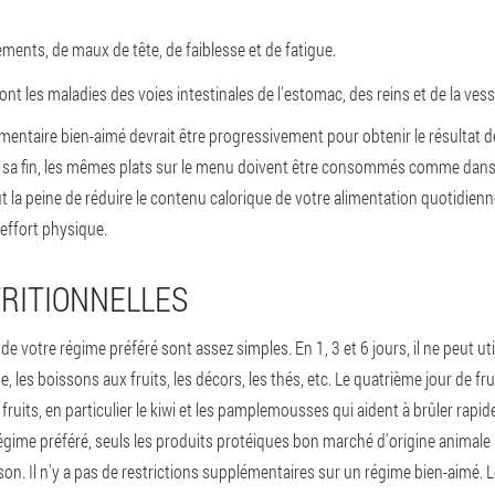
ents, de maux de tête, de faiblesse et de fatigue.
nt les maladies des voies intestinales de l'estomac, des reins et de la vess
imentaire bien-aimé devrait être progressivement pour obtenir le résultat d
s sa fin, les mêmes plats sur le menu doivent être consommés comme dans 
aut la peine de réduire le contenu calorique de votre alimentation quotidien
l'effort physique.
RITIONNELLES
e votre régime préféré sont assez simples. En 1, 3 et 6 jours, il ne peut uti
ge, les boissons aux fruits, les décors, les thés, etc. Le quatrième jour de fr
 fruits, en particulier le kiwi et les pamplemousses qui aident à brûler rapi
égime préféré, seuls les produits protéiques bon marché d'origine animale
oisson. Il n'y a pas de restrictions supplémentaires sur un régime bien-aimé.