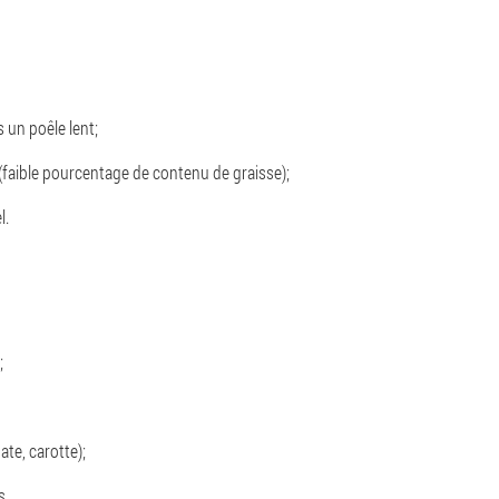
 un poêle lent;
faible pourcentage de contenu de graisse);
l.
;
te, carotte);
s.