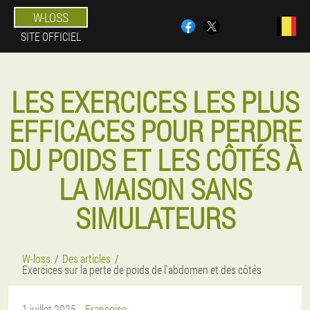
W-LOSS
SITE OFFICIEL
LES EXERCICES LES PLUS
EFFICACES POUR PERDRE
DU POIDS ET LES CÔTÉS À
LA MAISON SANS
SIMULATEURS
W-loss
Des articles
Exercices sur la perte de poids de l'abdomen et des côtés
1 juillet 2025
Françoise