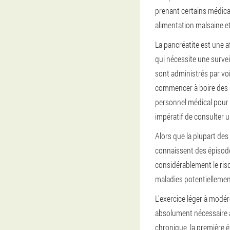
prenant certains médic
alimentation malsaine et
La pancréatite est une a
qui nécessite une surveil
sont administrés par vo
commencer à boire des li
personnel médical pour g
impératif de consulter 
Alors que la plupart de
connaissent des épisode
considérablement le ris
maladies potentiellemen
L’exercice léger à modéré
absolument nécessaire 
chronique, la première é