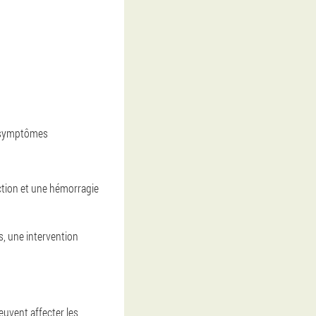
es symptômes
ection et une hémorragie
s, une intervention
uvent affecter les