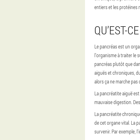
entiers et les protéines
QU’EST-CE
Le pancréas est un orga
l’organisme à traiter le
pancréas plutôt que dans
aiguës et chroniques, du
alors ça ne marche pas 
La pancréatite aiguë es
mauvaise digestion. Des
La pancréatite chronique
de cet organe vital. La 
survenir. Par exemple, l'