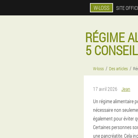
W-LOSS
SITE OFFIC
RÉGIME A
5 CONSEI
W-loss
Des articles
Ré
17 avril 2026
Jean
Un régime alimentaire p
nécessaire non seulemen
également pour éviter q
Certaines personnes son
une pancréatite. Cela i