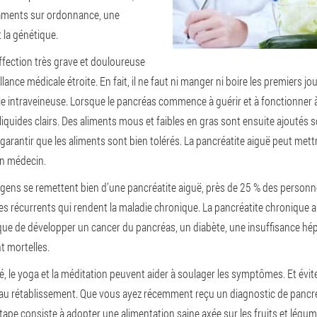
aments sur ordonnance, une
 la génétique.
ffection très grave et douloureuse
lance médicale étroite. En fait, il ne faut ni manger ni boire les premiers jou
ie intraveineuse. Lorsque le pancréas commence à guérir et à fonctionner
quides clairs. Des aliments mous et faibles en gras sont ensuite ajoutés s
arantir que les aliments sont bien tolérés. La pancréatite aiguë peut mettre 
un médecin.
s gens se remettent bien d’une pancréatite aiguë, près de 25 % des person
s récurrents qui rendent la maladie chronique. La pancréatite chronique
que de développer un cancer du pancréas, un diabète, une insuffisance hép
t mortelles.
, le yoga et la méditation peuvent aider à soulager les symptômes. Et éviter
au rétablissement. Que vous ayez récemment reçu un diagnostic de pancré
tape consiste à adopter une alimentation saine axée sur les fruits et légume