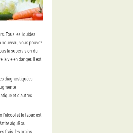
rs. Tous les liquides
 à nouveau, vous pouvez
ous la supervision du
la vie en danger. Il est
nes diagnostiquées
 augmente
atique et d'autres
 l’alcool et le tabac est
atite aiguë ou
s frais, les grains