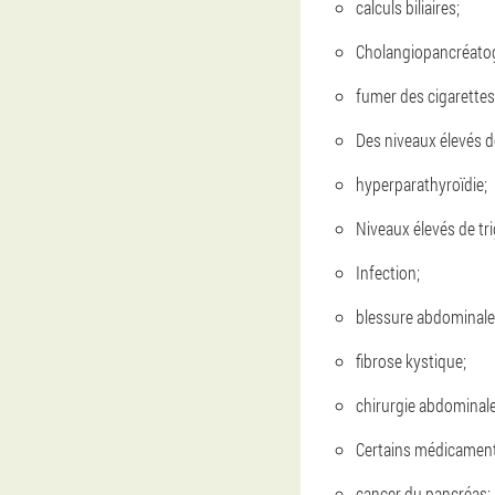
calculs biliaires;
Cholangiopancréatogr
fumer des cigarettes
Des niveaux élevés d
hyperparathyroïdie;
Niveaux élevés de tri
Infection;
blessure abdominale
fibrose kystique;
chirurgie abdominale
Certains médicament
cancer du pancréas;