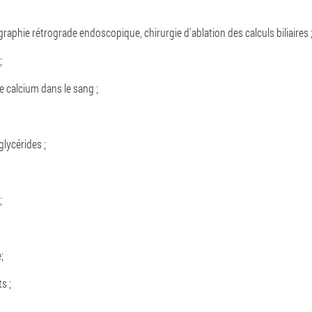
aphie rétrograde endoscopique, chirurgie d'ablation des calculs biliaires 
;
e calcium dans le sang ;
glycérides ;
;
;
s ;