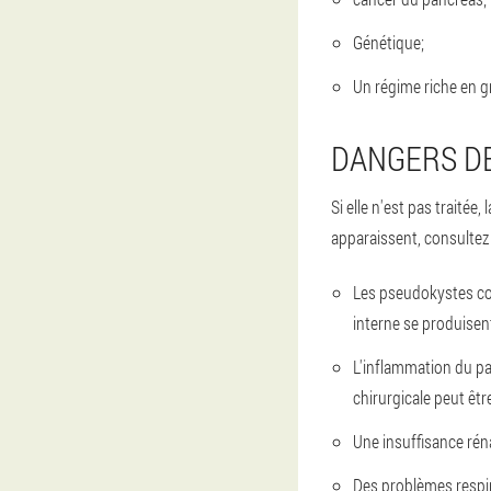
Génétique;
Un régime riche en g
DANGERS DE
Si elle n'est pas traité
apparaissent, consultez
Les pseudokystes coll
interne se produisen
L'inflammation du pa
chirurgicale peut êtr
Une insuffisance réna
Des problèmes respir