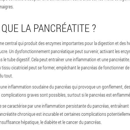
 maigres.
 QUE LA PANCRÉATITE ?
ne central qui produit des enzymes importantes pour la digestion et des 
 sucre. Un dysfonctionnement pancréatique peut survenir, activant les enzy
 le tube digestif. Cela peut entraîner une inflammation et une pancréatite
 tissu cicatriciel peut se former, empêchant le pancréas de fonctionner d
du tout.
t une inflammation soudaine du pancréas qui provoque un gonflement, des
 complications graves sont possibles, surtout si le pancréas est enflammé
 se caractérise par une inflammation persistante du pancréas, entraînant d
pancréatite chronique est incurable et certaines complications potentielle
insuffisance hépatique, le diabète et le cancer du pancréas.