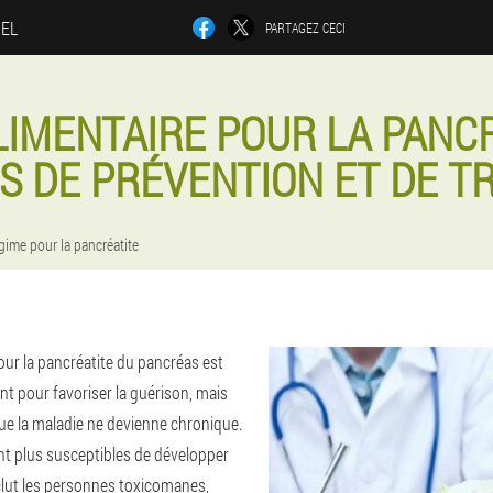
IEL
PARTAGEZ CECI
LIMENTAIRE POUR LA PANCR
LS DE PRÉVENTION ET DE T
gime pour la pancréatite
our la pancréatite du pancréas est
t pour favoriser la guérison, mais
ue la maladie ne devienne chronique.
t plus susceptibles de développer
nclut les personnes toxicomanes,