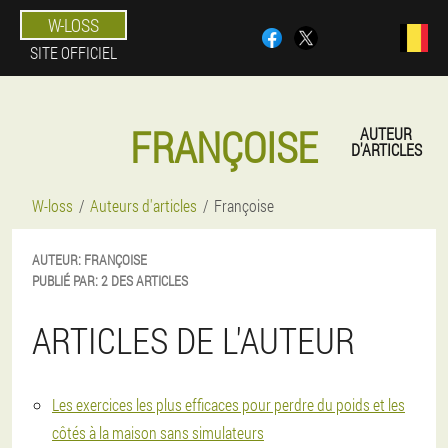
W-LOSS
SITE OFFICIEL
FRANÇOISE
AUTEUR
D'ARTICLES
W-loss
Auteurs d'articles
Françoise
AUTEUR:
FRANÇOISE
PUBLIÉ PAR:
2 DES ARTICLES
ARTICLES DE L'AUTEUR
Les exercices les plus efficaces pour perdre du poids et les
côtés à la maison sans simulateurs