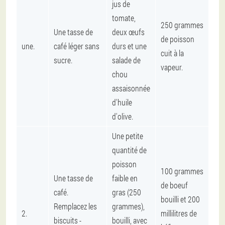
jus de
tomate,
250 grammes
Une tasse de
deux œufs
de poisson
une.
café léger sans
durs et une
cuit à la
sucre.
salade de
vapeur.
chou
assaisonnée
d'huile
d'olive.
Une petite
quantité de
poisson
100 grammes
Une tasse de
faible en
de boeuf
café.
gras (250
bouilli et 200
Remplacez les
grammes),
2.
millilitres de
biscuits -
bouilli, avec