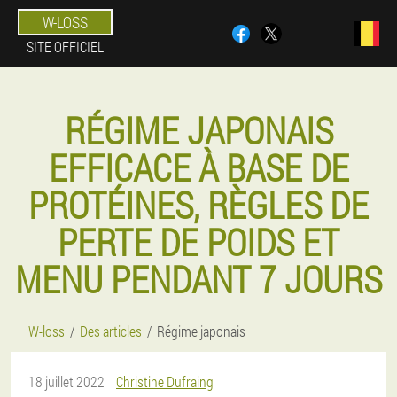
W-LOSS
SITE OFFICIEL
RÉGIME JAPONAIS
EFFICACE À BASE DE
PROTÉINES, RÈGLES DE
PERTE DE POIDS ET
MENU PENDANT 7 JOURS
W-loss
Des articles
Régime japonais
18 juillet 2022
Christine Dufraing