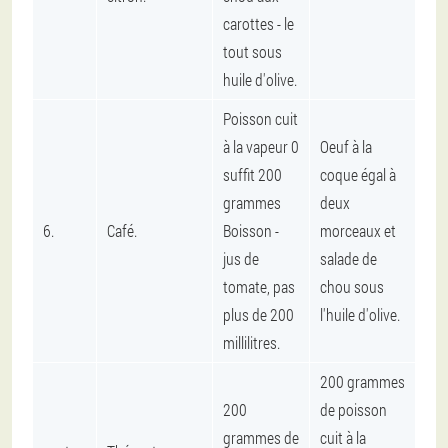
carottes - le
tout sous
huile d'olive.
Poisson cuit
à la vapeur 0
Oeuf à la
suffit 200
coque égal à
grammes
deux
6.
Café.
Boisson -
morceaux et
jus de
salade de
tomate, pas
chou sous
plus de 200
l'huile d'olive.
millilitres.
200 grammes
200
de poisson
grammes de
cuit à la