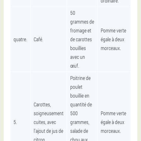
ordinaire.
50
grammes de
fromage et
Pomme verte
quatre.
Café.
de carottes
égale à deux
bouillies
morceaux.
avec un
œuf.
Poitrine de
poulet
bouillie en
Carottes,
quantité de
soigneusement
500
Pomme verte
5.
cuites, avec
grammes,
égale à deux
l'ajout de jus de
salade de
morceaux.
citron.
chou aux