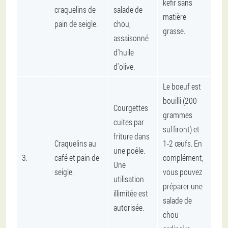
kéfir sans
craquelins de
salade de
matière
pain de seigle.
chou,
grasse.
assaisonné
d'huile
d'olive.
Le boeuf est
bouilli (200
Courgettes
grammes
cuites par
suffiront) et
friture dans
Craquelins au
1-2 œufs. En
une poêle.
3.
café et pain de
complément,
Une
seigle.
vous pouvez
utilisation
préparer une
illimitée est
salade de
autorisée.
chou