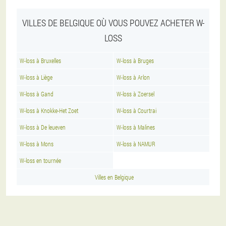
VILLES DE BELGIQUE OÙ VOUS POUVEZ ACHETER W-
LOSS
W-loss à Bruxelles
W-loss à Bruges
W-loss à Liège
W-loss à Arlon
W-loss à Gand
W-loss à Zoersel
W-loss à Knokke-Het Zoet
W-loss à Courtrai
W-loss à De leueven
W-loss à Malines
W-loss à Mons
W-loss à NAMUR
W-loss en tournée
Villes en Belgique