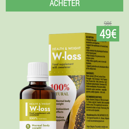
ACHETER
98€
49€