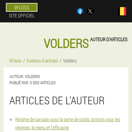
W-LOSS
SITE OFFICIEL
VOLDERS
AUTEUR D'ARTICLES
W-loss
Auteurs d'articles
Volders
AUTEUR:
VOLDERS
PUBLIÉ PAR:
3 DES ARTICLES
ARTICLES DE L'AUTEUR
Régime de sarrasin pour la perte de poids: options pour les
régimes, le menu et l'efficacité