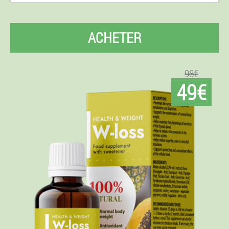
ACHETER
98€
49€